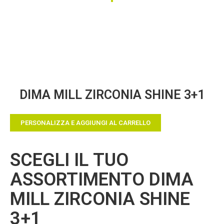
Vai
DIMA MILL ZIRCONIA SHINE 3+1
all'inizio
della
galleria
PERSONALIZZA E AGGIUNGI AL CARRELLO
di
immagini
SCEGLI IL TUO
ASSORTIMENTO DIMA
MILL ZIRCONIA SHINE
3+1