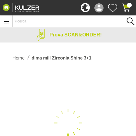
Prova SCAN&ORDER!
Home
dima mill Zirconia Shine 3+1
Vai
alla
fine
della
galleria
di
immagini